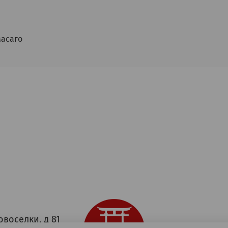
масаго
овоселки, д 81