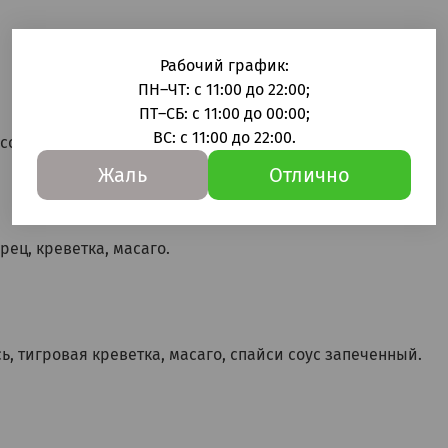
Рабочий график:
ПН–ЧТ: с 11:00 до 22:00;
ПТ–СБ: с 11:00 до 00:00;
ВС: с 11:00 до 22:00.
сось.
Жаль
Отлично
рец, креветка, масаго.
сь, тигровая креветка, масаго, спайси соус запеченный.