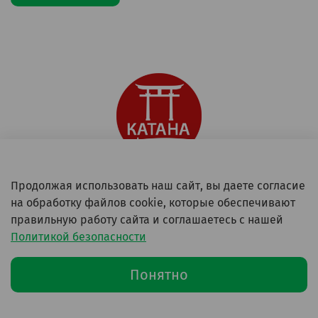
Продолжая использовать наш сайт, вы даете согласие
+79258943940
на обработку файлов cookie, которые обеспечивают
Московская обл, г Пушкино, г Ивантеевка, ул
правильную работу сайта и соглашаетесь с нашей
Новоселки, д 81
Политикой безопасности
Понятно