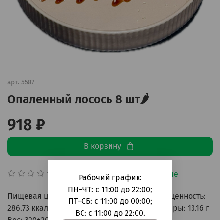
арт.
5587
Опаленный лосось 8 шт🌶️
918 ₽
В корзину
Добавить в сравнение
(0)
Рабочий график:
ПН–ЧТ: с 11:00 до 22:00;
Пищевая ценность (100гр): Энергетическая ценность:
ПТ–СБ: с 11:00 до 00:00;
286.73 ккал Углеводы: 33.01 г Белки: 9.01 г Жиры: 13.16 г
ВС: с 11:00 до 22:00.
Вес: 320±20гр