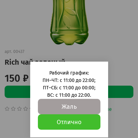
арт.
00437
Rich чай зеленый
Рабочий график:
150 ₽
ПН–ЧТ: с 11:00 до 22:00;
ПТ–СБ: с 11:00 до 00:00;
В корзину
ВС: с 11:00 до 22:00.
Жаль
Добавить в сравнение
(0)
Отлично